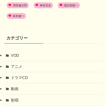
津田健次郎
神谷浩史
諏訪部順一
鈴村健一
カテゴリー
VOD
アニメ
ドラマCD
動画
歌唱