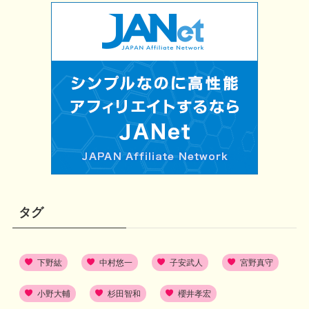
タグ
下野紘
中村悠一
子安武人
宮野真守
小野大輔
杉田智和
櫻井孝宏