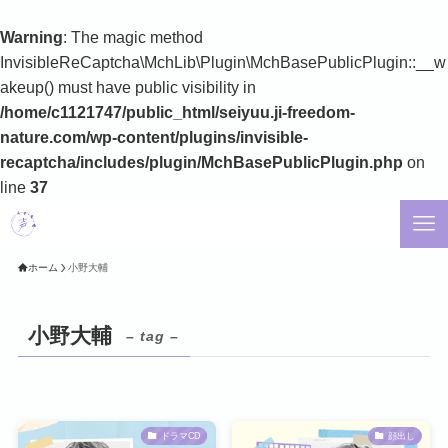
Warning
: The magic method
InvisibleReCaptcha\MchLib\Plugin\MchBasePublicPlugin::__w
akeup() must have public visibility in
/home/c1121747/public_html/seiyuu.ji-freedom-
nature.com/wp-content/plugins/invisible-
recaptcha/includes/plugin/MchBasePublicPlugin.php
on
line
37
ホーム
小野大輔
小野大輔
– tag –
ドラマCD
顔出し