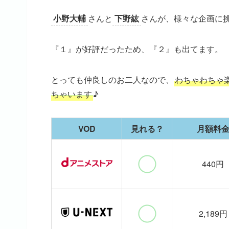
小野大輔
さんと
下野紘
さんが、様々な企画に
『１』が好評だったため、『２』も出てます。
とっても仲良しのお二人なので、
わちゃわちゃ
ちゃいます
♪
VOD
見れる？
月額料
440円
2,189円