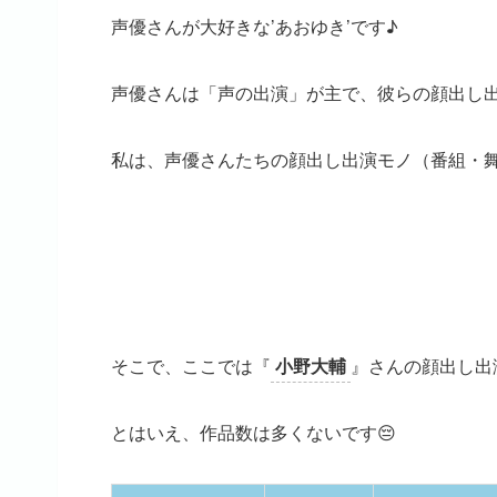
声優さんが大好きな’あおゆき’です♪
声優さんは「声の出演」が主で、彼らの顔出し
私は、声優さんたちの顔出し出演モノ（番組・
そこで、ここでは『
小野大輔
』さんの顔出し出
とはいえ、作品数は多くないです😔