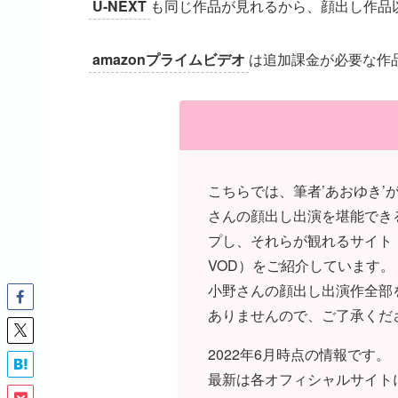
U-NEXT
も同じ作品が見れるから、顔出し作品
amazonプライムビデオ
は追加課金が必要な作
こちらでは、筆者’あおゆき’
さんの顔出し出演を堪能でき
プし、それらが観れるサイト
VOD）をご紹介しています。
小野さんの顔出し出演作全部
ありませんので、ご了承ください
2022年6月時点の情報です。
最新は各オフィシャルサイト