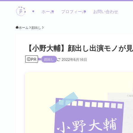
ホーム
プロフィール
お問い合わせ
ホーム
顔出し
【小野大輔】顔出し出演モノが
PR
顔出し
2022年6月16日