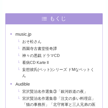
もくじ
music.jp
おそ松さん
西園寺古書堂怪奇譚
神々の悪戯 ドラマCD
看病CD Karte II
妄想彼氏(ペット)シリーズ ドMなペットく
ん
Audible
宮沢賢治名作選集③「銀河鉄道の夜」
宮沢賢治名作選集⑧「注文の多い料理店」
「猫の事務所」「北守将軍と三人兄弟の医