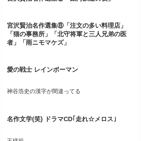
宮沢賢治名作選集⑧「注文の多い料理店」
「猫の事務所」「北守将軍と三人兄弟の医
者」「雨ニモマケズ」
愛の戦士 レインボーマン
神谷浩史の漢字が間違ってる
名作文学(笑) ドラマCD｢走れ☆メロス｣
王様役。